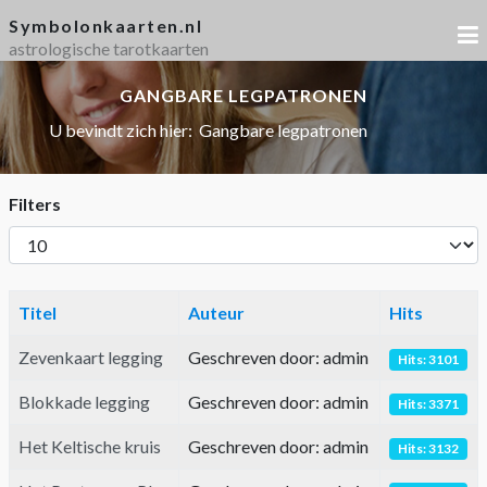
Symbolonkaarten.nl
astrologische tarotkaarten
GANGBARE LEGPATRONEN
U bevindt zich hier:
Gangbare legpatronen
Filters
Toon
#
Titel
Auteur
Hits
Zevenkaart legging
Geschreven door: admin
Hits: 3101
Blokkade legging
Geschreven door: admin
Hits: 3371
Het Keltische kruis
Geschreven door: admin
Hits: 3132