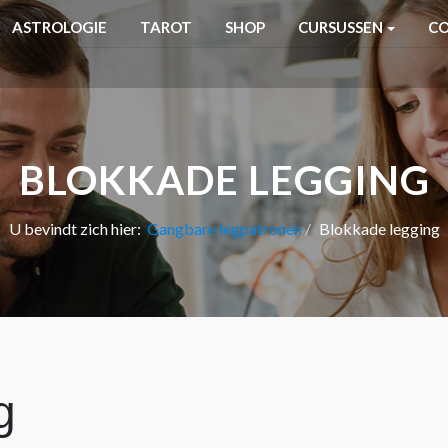
ASTROLOGIE
TAROT
SHOP
CURSUSSEN
C
BLOKKADE LEGGING
U bevindt zich hier:
Gangbare legpatronen
Blokkade legging
g