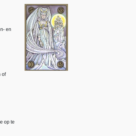
n- en
 of
e op te