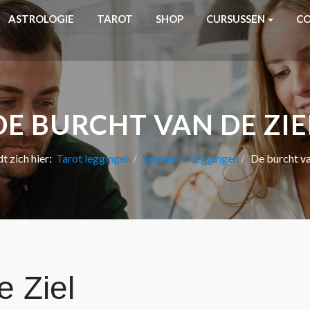
ASTROLOGIE
TAROT
SHOP
CURSUSSEN
C
DE BURCHT VAN DE ZIE
t zich hier:
Tarot leggingen
Symbolon leggingen
De burcht va
e Ziel