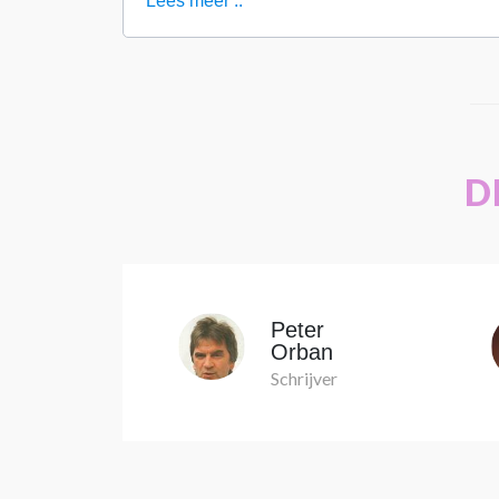
Lees meer ..
D
emarie
Peter
n
Orban
ster
Schrijver